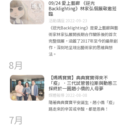
09/24 愛上藝廊 《逆光
Backlighting》林家弘個展敬邀蒞
臨
活動講座 2022-09-23
《逆光Backlighting》是愛上藝廊與藝
術家林家弘展開長期合作關係後的首次
完整個展，涵蓋了2017年至今的最新創
作，深刻地呈現出藝術家的思維與想
法。
8月
【媽媽寶寶】典典寶寶得來不
「疫」．三代試管普拉斯與動態三
採終於一圓趙小僑的人母夢
媒體報導 2022-08-08
隨著典典寶寶平安誕生，趙小僑「疫」
路走來的辛苦或辛酸，都是恩典！
7月